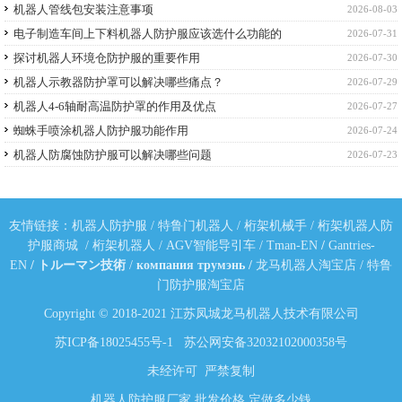
机器人管线包安装注意事项
2026-08-03
电子制造车间上下料机器人防护服应该选什么功能的
2026-07-31
探讨机器人环境仓防护服的重要作用
2026-07-30
机器人示教器防护罩可以解决哪些痛点？
2026-07-29
机器人4-6轴耐高温防护罩的作用及优点
2026-07-27
蜘蛛手喷涂机器人防护服功能作用
2026-07-24
机器人防腐蚀防护服可以解决哪些问题
2026-07-23
友情链接：
机器人防护服
/
特鲁门机器人
/
桁架机械手
/
桁架机器人防
护服商城
/
桁架机器人
/
AGV智能导引车
/
Tman-EN
/
Gantries-
EN
/
トルーマン技術
/
компания трумэнь
/
龙马机器人淘宝店
/
特鲁
门防护服淘宝店
Copyright © 2018-2021 江苏凤城龙马机器人技术有限公司
苏ICP备18025455号-1
苏公网安备32032102000358号
未经许可 严禁复制
机器人防护服厂家,批发价格,定做多少钱