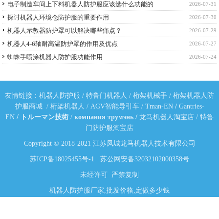
电子制造车间上下料机器人防护服应该选什么功能的
2026-07-31
探讨机器人环境仓防护服的重要作用
2026-07-30
机器人示教器防护罩可以解决哪些痛点？
2026-07-29
机器人4-6轴耐高温防护罩的作用及优点
2026-07-27
蜘蛛手喷涂机器人防护服功能作用
2026-07-24
友情链接：
机器人防护服
/
特鲁门机器人
/
桁架机械手
/
桁架机器人防
护服商城
/
桁架机器人
/
AGV智能导引车
/
Tman-EN
/
Gantries-
EN
/
トルーマン技術
/
компания трумэнь
/
龙马机器人淘宝店
/
特鲁
门防护服淘宝店
Copyright © 2018-2021 江苏凤城龙马机器人技术有限公司
苏ICP备18025455号-1
苏公网安备32032102000358号
未经许可 严禁复制
机器人防护服厂家,批发价格,定做多少钱