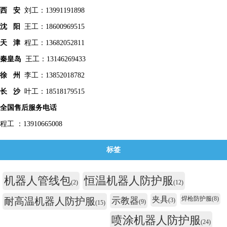
西 安
刘工：13991191898
沈 阳
王工：18600969515
天 津
程工：13682052811
秦皇
岛
王工：13146269433
徐 州
李工：13852018782
长 沙
叶工：18518179515
全国售后服务电话
程工 ：13910665008
标签
机器人管线包
恒温机器人防护服
(2)
(12)
夹具
焊枪防护服
(8)
耐高温机器人防护服
示教器
(3)
(9)
(15)
喷涂机器人防护服
(24)