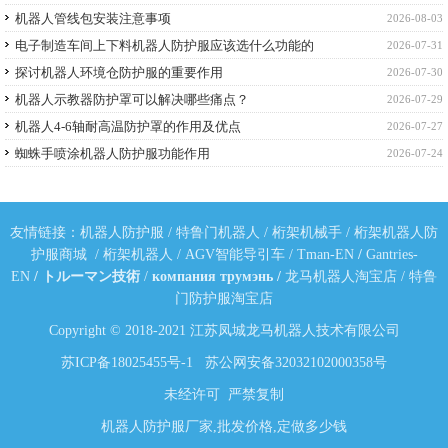
机器人管线包安装注意事项
2026-08-03
电子制造车间上下料机器人防护服应该选什么功能的
2026-07-31
探讨机器人环境仓防护服的重要作用
2026-07-30
机器人示教器防护罩可以解决哪些痛点？
2026-07-29
机器人4-6轴耐高温防护罩的作用及优点
2026-07-27
蜘蛛手喷涂机器人防护服功能作用
2026-07-24
友情链接：
机器人防护服
/
特鲁门机器人
/
桁架机械手
/
桁架机器人防
护服商城
/
桁架机器人
/
AGV智能导引车
/
Tman-EN
/
Gantries-
EN
/
トルーマン技術
/
компания трумэнь
/
龙马机器人淘宝店
/
特鲁
门防护服淘宝店
Copyright © 2018-2021 江苏凤城龙马机器人技术有限公司
苏ICP备18025455号-1
苏公网安备32032102000358号
未经许可 严禁复制
机器人防护服厂家,批发价格,定做多少钱