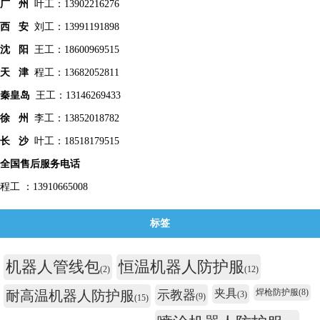
广 州
叶工：13902216276
西 安
刘工：13991191898
沈 阳
王工：18600969515
天 津
程工：13682052811
秦皇
岛
王工：13146269433
徐 州
李工：13852018782
长 沙
叶工：18518179515
全国售后服务电话
程工 ：13910665008
标签
机器人管线包
恒温机器人防护服
(2)
(12)
夹具
焊枪防护服
(8)
耐高温机器人防护服
示教器
(3)
(9)
(15)