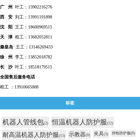
广 州
叶工：13902216276
西 安
刘工：13991191898
沈 阳
王工：18600969515
天 津
程工：13682052811
秦皇
岛
王工：13146269433
徐 州
李工：13852018782
长 沙
叶工：18518179515
全国售后服务电话
程工 ：13910665008
标签
机器人管线包
恒温机器人防护服
(2)
(12)
夹具
焊枪防护服
(8)
耐高温机器人防护服
示教器
(3)
(9)
(15)