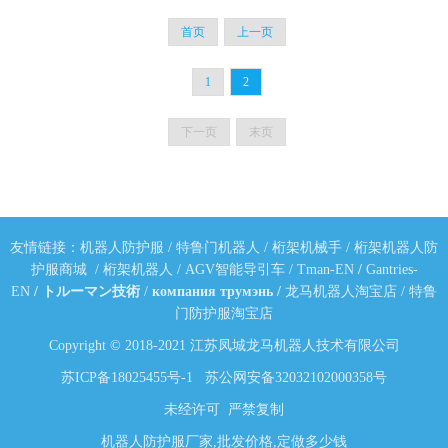
首页
上一页
1
2
下一页
末页
友情链接：
机器人防护服
/
特鲁门机器人
/
桁架机械手
/
桁架机器人防
护服商城
/
桁架机器人
/
AGV智能导引车
/
Tman-EN
/
Gantries-
EN
/
トルーマン技術
/
компания трумэнь
/
龙马机器人淘宝店
/
特鲁
门防护服淘宝店
Copyright © 2018-2021 江苏凤城龙马机器人技术有限公司
苏ICP备18025455号-1
苏公网安备32032102000358号
未经许可 严禁复制
机器人防护服厂家,批发价格,定做多少钱