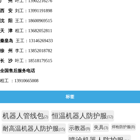
广 州
叶工：13902216276
西 安
刘工：13991191898
沈 阳
王工：18600969515
天 津
程工：13682052811
秦皇
岛
王工：13146269433
徐 州
李工：13852018782
长 沙
叶工：18518179515
全国售后服务电话
程工 ：13910665008
标签
机器人管线包
恒温机器人防护服
(2)
(12)
夹具
焊枪防护服
(8)
耐高温机器人防护服
示教器
(3)
(9)
(15)