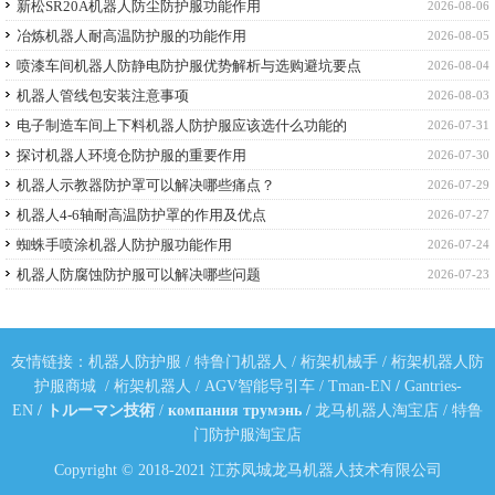
新松SR20A机器人防尘防护服功能作用
2026-08-06
冶炼机器人耐高温防护服的功能作用
2026-08-05
喷漆车间机器人防静电防护服优势解析与选购避坑要点
2026-08-04
机器人管线包安装注意事项
2026-08-03
电子制造车间上下料机器人防护服应该选什么功能的
2026-07-31
探讨机器人环境仓防护服的重要作用
2026-07-30
机器人示教器防护罩可以解决哪些痛点？
2026-07-29
机器人4-6轴耐高温防护罩的作用及优点
2026-07-27
蜘蛛手喷涂机器人防护服功能作用
2026-07-24
机器人防腐蚀防护服可以解决哪些问题
2026-07-23
友情链接：
机器人防护服
/
特鲁门机器人
/
桁架机械手
/
桁架机器人防
护服商城
/
桁架机器人
/
AGV智能导引车
/
Tman-EN
/
Gantries-
EN
/
トルーマン技術
/
компания трумэнь
/
龙马机器人淘宝店
/
特鲁
门防护服淘宝店
Copyright © 2018-2021 江苏凤城龙马机器人技术有限公司