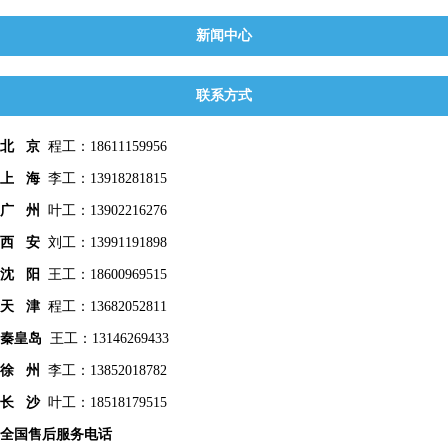
新闻中心
联系方式
北 京
程工：18611159956
上 海
李工：13918281815
广 州
叶工：13902216276
西 安
刘工：13991191898
沈 阳
王工：18600969515
天 津
程工：13682052811
秦皇
岛
王工：13146269433
徐 州
李工：13852018782
长 沙
叶工：18518179515
全国售后服务电话