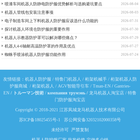
喷漆车间机器人防静电防护服优势解析与选购避坑要点
2026-08-04
机器人管线包安装注意事项
2026-08-03
电子制造车间上下料机器人防护服应该选什么功能的
2026-07-31
探讨机器人环境仓防护服的重要作用
2026-07-30
机器人示教器防护罩可以解决哪些痛点？
2026-07-29
机器人4-6轴耐高温防护罩的作用及优点
2026-07-27
蜘蛛手喷涂机器人防护服功能作用
2026-07-24
友情链接：
机器人防护服
/
特鲁门机器人
/
桁架机械手
/
桁架机器人防
护服商城
/
桁架机器人
/
AGV智能导引车
/
Tman-EN
/
Gantries-
EN
/
トルーマン技術
/
компания трумэнь
/
龙马机器人淘宝店
/
特鲁
门防护服淘宝店
Copyright © 2018-2021 江苏凤城龙马机器人技术有限公司
苏ICP备18025455号-1
苏公网安备32032102000358号
未经许可 严禁复制
机器人防护服厂家,批发价格,定做多少钱