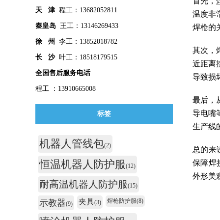
首先，
天 津
程工：13682052811
温度非
秦皇
岛
王工：13146269433
焊枪的
徐 州
李工：13852018782
其次，
长 沙
叶工：18518179515
近距离
全国售后服务电话
导致损
程工 ：13910665008
最后，
导电嘴
标签
生产线
机器人管线包
(2)
总的来
恒温机器人防护服
保障焊
(12)
外形美
耐高温机器人防护服
(15)
夹具
焊枪防护服
(8)
示教器
(3)
(9)