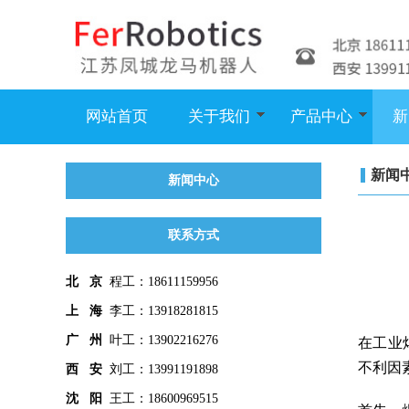
网站首页
关于我们
产品中心
新
新闻
新闻中心
联系方式
北 京
程工：18611159956
上 海
李工：13918281815
广 州
叶工：13902216276
在工业
不利因
西 安
刘工：13991191898
沈 阳
王工：18600969515