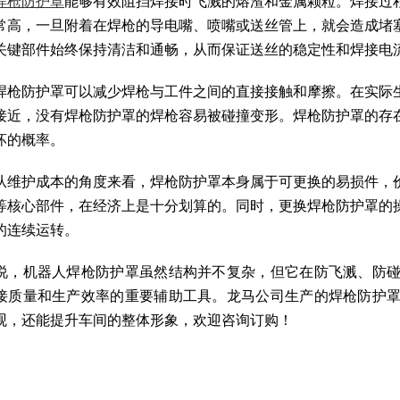
焊枪防护罩
能够有效阻挡焊接时飞溅的熔渣和金属颗粒。焊接过
常高，一旦附着在焊枪的导电嘴、喷嘴或送丝管上，就会造成堵
关键部件始终保持清洁和通畅，从而保证送丝的稳定性和焊接电
焊枪防护罩可以减少焊枪与工件之间的直接接触和摩擦。在实际
接近，没有焊枪防护罩的焊枪容易被碰撞变形。焊枪防护罩的存
坏的概率。
从维护成本的角度来看，焊枪防护罩本身属于可更换的易损件，
等核心部件，在经济上是十分划算的。同时，更换焊枪防护罩的
的连续运转。
说，机器人焊枪防护罩虽然结构并不复杂，但它在防飞溅、防
接质量和生产效率的重要辅助工具。龙马公司生产的焊枪防护
观，还能提升车间的整体形象，欢迎咨询订购！