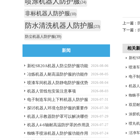
喷涂机器人防护服
(24)
非标机器人防护服
(10)
上一篇：
防水清洗机器人防护服
(23)
下一篇：
防尘机器人防护服
(39)
相关
新闻
新松S
新松SR20A机器人防尘防护服功能
2026-08-06
喷漆
作用
冶炼机器人耐高温防护服的功能作
2026-08-05
电子
用
喷漆车间机器人防静电防护服优势
2026-08-04
机器
解析与选购避坑要点
机器人管线包安装注意事项
2026-08-03
蜘蛛
电子制造车间上下料机器人防护服
2026-07-31
双层
应该选什么功能的
探讨机器人环境仓防护服的重要作
2026-07-30
涂胶
用
机器人示教器防护罩可以解决哪些
2026-07-29
喷丸
痛点？
机器人4-6轴耐高温防护罩的作用及
2026-07-27
洁净
优点
蜘蛛手喷涂机器人防护服功能作用
2026-07-24