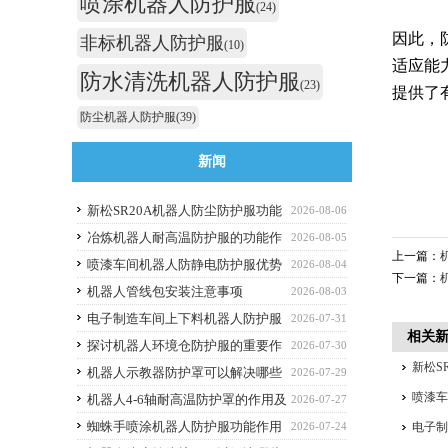
喷涂机器人防护服
(24)
因此，
非标机器人防护服
(10)
适应能
防水清洗机器人防护服
(23)
提供了
防尘机器人防护服
(39)
新闻
新松SR20A机器人防尘防护服功能
2026-08-06
作用
冶炼机器人耐高温防护服的功能作
2026-08-05
上一篇：
用
喷漆车间机器人防静电防护服优势
2026-08-04
下一篇：
解析与选购避坑要点
机器人管线包安装注意事项
2026-08-03
电子制造车间上下料机器人防护服
2026-07-31
相关
应该选什么功能的
探讨机器人环境仓防护服的重要作
2026-07-30
新松S
用
机器人示教器防护罩可以解决哪些
2026-07-29
喷漆
痛点？
机器人4-6轴耐高温防护罩的作用及
2026-07-27
优点
蜘蛛手喷涂机器人防护服功能作用
2026-07-24
电子