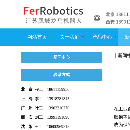
网站首页
关于我们
产品中心
新
新闻
新闻中心
联系方式
北 京
程工：18611159956
上 海
李工：13918281815
广 州
叶工：13902216276
在工业
磨损等
西 安
刘工：13991191898
成为保
沈 阳
王工：18600969515