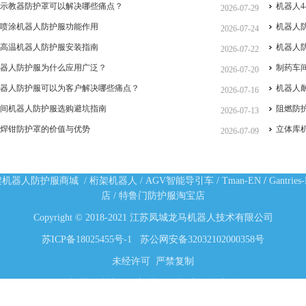
人示教器防护罩可以解决哪些痛点？
机器人4
2026-07-29
手喷涂机器人防护服功能作用
机器人
2026-07-24
耐高温机器人防护服安装指南
机器人
2026-07-22
机器人防护服为什么应用广泛？
制药车
2026-07-20
机器人防护服可以为客户解决哪些痛点？
机器人
2026-07-16
车间机器人防护服选购避坑指南
阻燃防
2026-07-13
人焊钳防护罩的价值与优势
立体库
2026-07-09
架机器人防护服商城
/
桁架机器人
/
AGV智能导引车
/
Tman-EN
/
Gantries
店
/
特鲁门防护服淘宝店
Copyright © 2018-2021 江苏凤城龙马机器人技术有限公司
苏ICP备18025455号-1
苏公网安备32032102000358号
未经许可 严禁复制
机器人防护服厂家,批发价格,定做多少钱