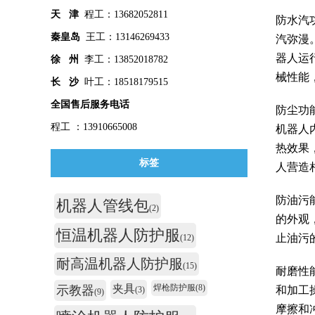
天 津
程工：13682052811
防水汽
秦皇
岛
王工：13146269433
汽弥漫
器人运
徐 州
李工：13852018782
械性能
长 沙
叶工：18518179515
全国售后服务电话
防尘功
程工 ：13910665008
机器人
热效果
标签
人营造
防油污
机器人管线包
(2)
的外观
恒温机器人防护服
止油污
(12)
耐高温机器人防护服
(15)
耐磨性
夹具
焊枪防护服
(8)
示教器
和加工
(3)
(9)
摩擦和