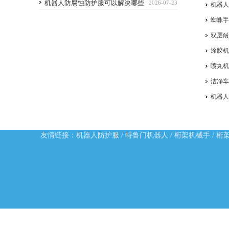
机器人防腐蚀防护服可以解决哪些
2026-07-23
机器
问题
蜘蛛
双层
涂胶
喷丸
洁净
机器
友情链接：
机器人防护服
/
特鲁门机器人
/
桁架机械手
/
桁