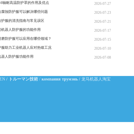
-6轴耐高温防护罩的作用及优点
2026-07-27
防腐蚀防护服可以解决哪些问题
2026-07-23
防护服的清洗指南与常见误区
2026-07-21
间机器人防护服的功能作用
2026-07-17
耐磨防护服可以应用在哪些领域？
2026-07-15
护服助力工业机器人应对热锻工况
2026-07-10
机器人防护服功能作用
2026-07-08
-EN
/
トルーマン技術
/
компания трумэнь
/
龙马机器人淘宝