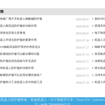
新闻
么电镀厂离不开机器人耐酸碱防护服
新松SR
2026-08-07
机器人耐高温防护服的功能作用
喷漆车
2026-08-05
人管线包安装注意事项
电子制
2026-08-03
机器人环境仓防护服的重要作用
机器人
2026-07-30
4-6轴耐高温防护罩的作用及优点
蜘蛛手
2026-07-27
人防腐蚀防护服可以解决哪些问题
双层耐
2026-07-23
人防护服的清洗指南与常见误区
涂胶机
2026-07-21
车间机器人防护服的功能作用
喷丸机
2026-07-17
人耐磨防护服可以应用在哪些领域？
洁净车
2026-07-15
防护服助力工业机器人应对热锻工况
机器人
2026-07-10
架机器人防护服商城
/
桁架机器人
/
AGV智能导引车
/
Tman-EN
/
Gantries
店
/
特鲁门防护服淘宝店