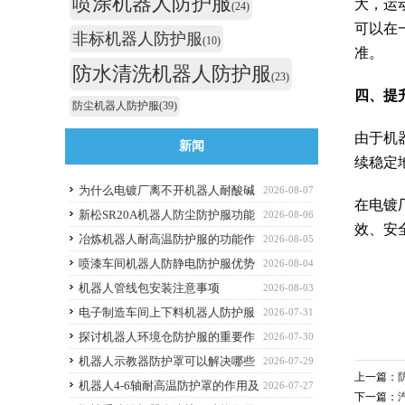
喷涂机器人防护服
大，运
(24)
可以在
非标机器人防护服
(10)
准。
防水清洗机器人防护服
(23)
四、
提
防尘机器人防护服
(39)
由于机
新闻
续稳定
为什么电镀厂离不开机器人耐酸碱
2026-08-07
在电镀
防护服
新松SR20A机器人防尘防护服功能
2026-08-06
效、安
作用
冶炼机器人耐高温防护服的功能作
2026-08-05
用
喷漆车间机器人防静电防护服优势
2026-08-04
解析与选购避坑要点
机器人管线包安装注意事项
2026-08-03
电子制造车间上下料机器人防护服
2026-07-31
应该选什么功能的
探讨机器人环境仓防护服的重要作
2026-07-30
用
机器人示教器防护罩可以解决哪些
2026-07-29
上一篇：
痛点？
机器人4-6轴耐高温防护罩的作用及
2026-07-27
下一篇：