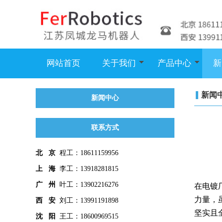
网站首页
关于我们
产品中心
新
新闻
新闻中心
联系方式
北 京
程工：18611159956
上 海
李工：13918281815
广 州
叶工：13902216276
在电镀
力量，
西 安
刘工：13991191898
坚实且
沈 阳
王工：18600969515