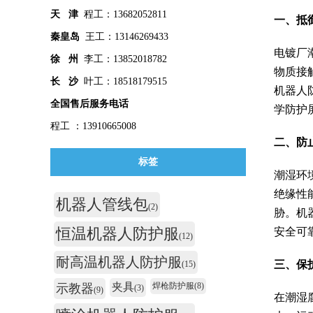
天 津
程工：13682052811
一、
抵
秦皇
岛
王工：13146269433
电镀厂
徐 州
李工：13852018782
物质接
长 沙
叶工：18518179515
机器人
全国售后服务电话
学防护
程工 ：13910665008
二、
防
标签
潮湿环
绝缘性
机器人管线包
(2)
胁。机
恒温机器人防护服
安全可
(12)
耐高温机器人防护服
三、
保
(15)
夹具
焊枪防护服
(8)
示教器
(3)
(9)
在潮湿