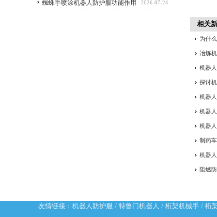
优点
蜘蛛手喷涂机器人防护服功能作用
2026-07-24
相关
为什
冶炼
机器
探讨
机器人
机器
机器
制药
机器
阻燃
友情链接：
机器人防护服
/
特鲁门机器人
/
桁架机械手
/
桁