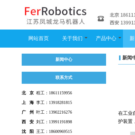
网站首页
关于我们
产品中心
新
新闻
新闻中心
联系方式
北 京
程工：18611159956
上 海
李工：13918281815
广 州
叶工：13902216276
在工业
护装置
西 安
刘工：13991191898
沈 阳
王工：18600969515