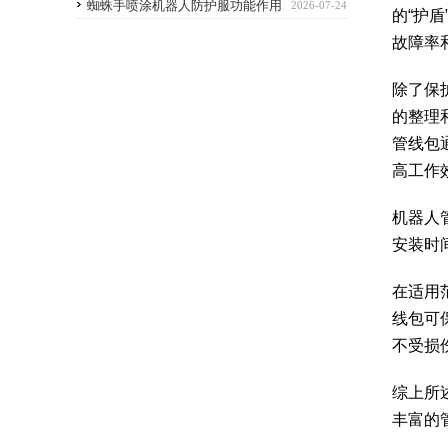
优点
蜘蛛手喷涂机器人防护服功能作用
2026-07-24
的“护
故障率
除了保
的整理
管线包
高工作
机器人
安装时
在适用
线包可
不受损
综上所
丰富的