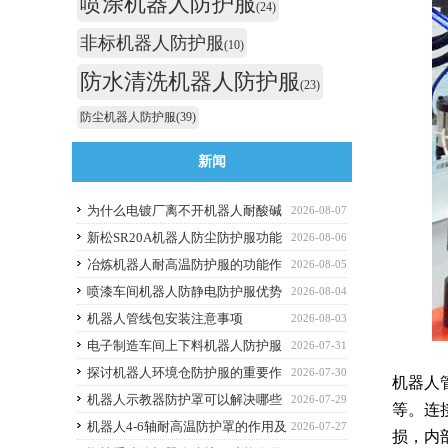
喷涂机器人防护服
(24)
非标机器人防护服
(10)
防水清洗机器人防护服
(23)
防尘机器人防护服
(39)
新闻
为什么电镀厂离不开机器人耐酸碱
2026-08-07
防护服
新松SR20A机器人防尘防护服功能
2026-08-06
作用
冶炼机器人耐高温防护服的功能作
2026-08-05
用
喷漆车间机器人防静电防护服优势
2026-08-04
解析与选购避坑要点
机器人管线包安装注意事项
2026-08-03
电子制造车间上下料机器人防护服
2026-07-31
应该选什么功能的
探讨机器人环境仓防护服的重要作
2026-07-30
机器人
用
机器人示教器防护罩可以解决哪些
2026-07-29
等。连
痛点？
机器人4-6轴耐高温防护罩的作用及
2026-07-27
损，内