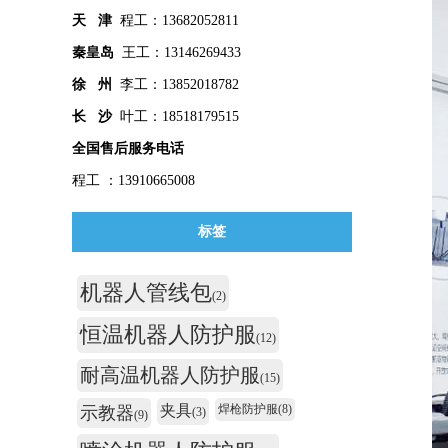
天 津
程工：13682052811
秦皇
岛
王工：13146269433
徐 州
李工：13852018782
长 沙
叶工：18518179515
全国售后服务电话
程工 ：13910665008
标签
机器人管线包
(2)
恒温机器人防护服
(12)
耐高温机器人防护服
(15)
夹具
焊枪防护服
(8)
示教器
(3)
(9)