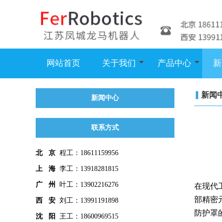
网站首页
关于我们
产品中心
新
新闻
新闻中心
联系方式
北 京
程工：18611159956
上 海
李工：13918281815
广 州
叶工：13902216276
在现代
部精密
西 安
刘工：13991191898
防护罩
沈 阳
王工：18600969515