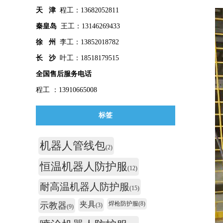
天 津
程工：13682052811
秦皇
岛
王工：13146269433
徐 州
李工：13852018782
长 沙
叶工：18518179515
全国售后服务电话
程工 ：13910665008
标签
机器人管线包
(2)
恒温机器人防护服
(12)
耐高温机器人防护服
(15)
夹具
焊枪防护服
(8)
示教器
(3)
(9)