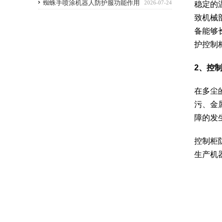
优点
蜘蛛手喷涂机器人防护服功能作用
2026-07-24
稳定的
致机械
备能够
护控制
2
、
控
在多尘
污、金
障的发
控制柜
生产机