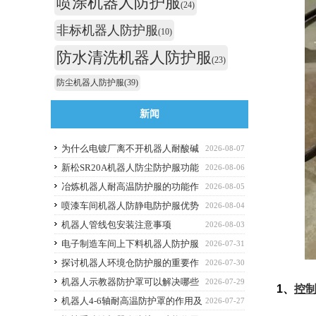
喷涂机器人防护服
(24)
非标机器人防护服
(10)
防水清洗机器人防护服
(23)
防尘机器人防护服
(39)
新闻
为什么电镀厂离不开机器人耐酸碱
2026-08-07
防护服
新松SR20A机器人防尘防护服功能
2026-08-06
作用
冶炼机器人耐高温防护服的功能作
2026-08-05
用
喷漆车间机器人防静电防护服优势
2026-08-04
解析与选购避坑要点
机器人管线包安装注意事项
2026-08-03
电子制造车间上下料机器人防护服
2026-07-31
应该选什么功能的
探讨机器人环境仓防护服的重要作
2026-07-30
用
机器人示教器防护罩可以解决哪些
2026-07-29
1
、
控
痛点？
机器人4-6轴耐高温防护罩的作用及
2026-07-27