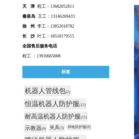
天 津
程工：13682052811
秦皇
岛
王工：13146269433
徐 州
李工：13852018782
长 沙
叶工：18518179515
全国售后服务电话
程工 ：13910665008
标签
机器人管线包
(2)
恒温机器人防护服
(12)
耐高温机器人防护服
(15)
夹具
焊枪防护服
(8)
示教器
(3)
(9)