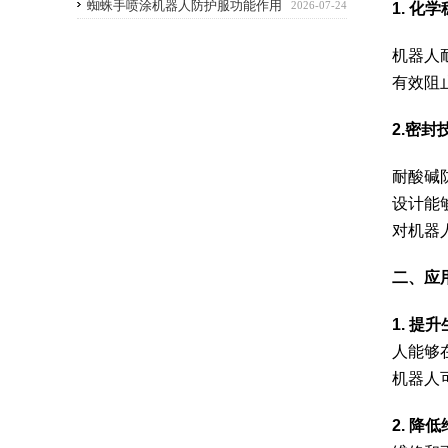
优点
蜘蛛手喷涂机器人防护服功能作用
2026-07-24
1. 化
机器人
有效阻
2.密
耐酸碱
设计能
对机器
二
、
应
1. 提
人能够
机器人
2. 降