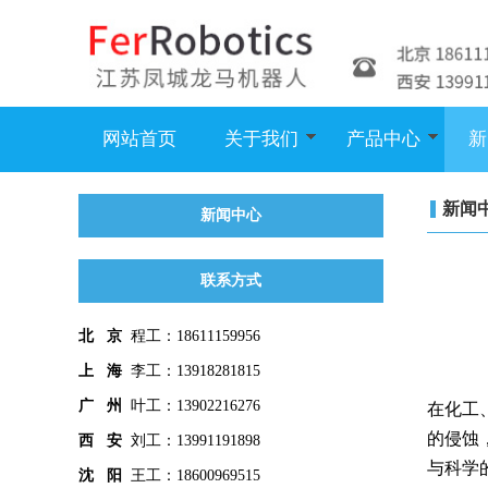
网站首页
关于我们
产品中心
新
新闻
新闻中心
联系方式
北 京
程工：18611159956
上 海
李工：13918281815
广 州
叶工：13902216276
在化工
的侵蚀
西 安
刘工：13991191898
与科学
沈 阳
王工：18600969515