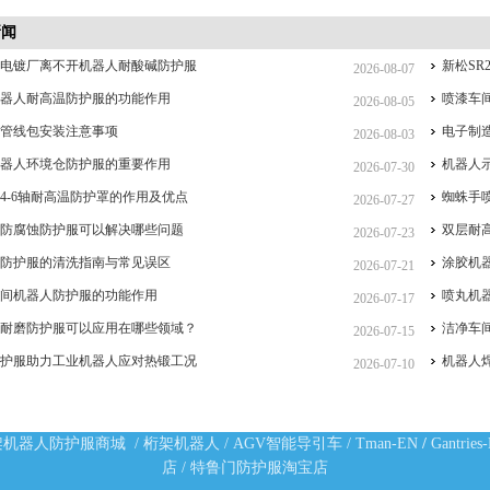
新闻
么电镀厂离不开机器人耐酸碱防护服
新松SR
2026-08-07
机器人耐高温防护服的功能作用
喷漆车
2026-08-05
人管线包安装注意事项
电子制
2026-08-03
机器人环境仓防护服的重要作用
机器人
2026-07-30
4-6轴耐高温防护罩的作用及优点
蜘蛛手
2026-07-27
人防腐蚀防护服可以解决哪些问题
双层耐
2026-07-23
人防护服的清洗指南与常见误区
涂胶机
2026-07-21
车间机器人防护服的功能作用
喷丸机
2026-07-17
人耐磨防护服可以应用在哪些领域？
洁净车
2026-07-15
防护服助力工业机器人应对热锻工况
机器人
2026-07-10
架机器人防护服商城
/
桁架机器人
/
AGV智能导引车
/
Tman-EN
/
Gantries
店
/
特鲁门防护服淘宝店