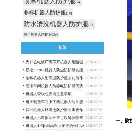
喷涂机器人防护服
(24)
非标机器人防护服
(10)
防水清洗机器人防护服
(23)
防尘机器人防护服
(39)
新闻
为什么电镀厂离不开机器人耐酸碱
2026-08-07
防护服
新松SR20A机器人防尘防护服功能
2026-08-06
作用
冶炼机器人耐高温防护服的功能作
2026-08-05
用
喷漆车间机器人防静电防护服优势
2026-08-04
解析与选购避坑要点
机器人管线包安装注意事项
2026-08-03
电子制造车间上下料机器人防护服
2026-07-31
应该选什么功能的
探讨机器人环境仓防护服的重要作
2026-07-30
用
机器人示教器防护罩可以解决哪些
2026-07-29
一
、
防
痛点？
机器人4-6轴耐高温防护罩的作用及
2026-07-27