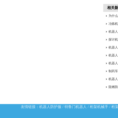
相关
为什
冶炼
机器
探讨
机器人
机器
机器
制药
机器
阻燃
友情链接：
机器人防护服
/
特鲁门机器人
/
桁架机械手
/
桁