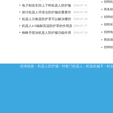
招聘
电子制造车间上下料机器人防护服
2026-07-31
商务
应该选什么功能的
探讨机器人环境仓防护服的重要作
2026-07-30
招聘
用
机器人示教器防护罩可以解决哪些
2026-07-29
招聘
痛点？
机器人4-6轴耐高温防护罩的作用及
2026-07-27
招聘
优点
蜘蛛手喷涂机器人防护服功能作用
2026-07-24
熟练
招聘
友情链接：
机器人防护服
/
特鲁门机器人
/
桁架机械手
/
桁