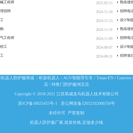
机械工程师
熟练缝
2025-02-15
助理招聘
招聘电
2024-11-30
钳工
设计制
2024-11-23
采购
熟练缝
2024-11-16
电气工程师
招聘电
2024-11-09
缝纫工
设计制
2024-09-07
钳工
招聘项
2024-08-31
架机器人防护服商城
/
桁架机器人
/
AGV智能导引车
/
Tman-EN
/
Gantries
店
/
特鲁门防护服淘宝店
Copyright © 2018-2021 江苏凤城龙马机器人技术有限公司
苏ICP备18025455号-1
苏公网安备32032102000358号
未经许可 严禁复制
机器人防护服厂家,批发价格,定做多少钱