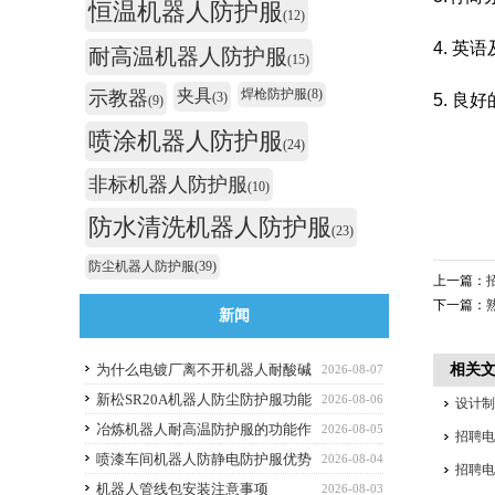
恒温机器人防护服
(12)
4. 
耐高温机器人防护服
(15)
夹具
焊枪防护服
(8)
示教器
(3)
5. 
(9)
喷涂机器人防护服
(24)
非标机器人防护服
(10)
防水清洗机器人防护服
(23)
防尘机器人防护服
(39)
上一篇：
下一篇：
新闻
为什么电镀厂离不开机器人耐酸碱
相关
2026-08-07
防护服
新松SR20A机器人防尘防护服功能
2026-08-06
设计
作用
冶炼机器人耐高温防护服的功能作
2026-08-05
招聘
用
喷漆车间机器人防静电防护服优势
2026-08-04
招聘
解析与选购避坑要点
机器人管线包安装注意事项
2026-08-03