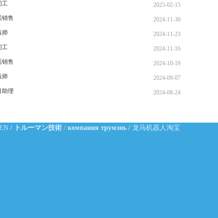
纫工
2025-02-15
话销售
2024-11-30
版师
2024-11-23
纫工
2024-11-16
话销售
2024-10-19
版师
2024-09-07
目助理
2024-08-24
-EN
/
トルーマン技術
/
компания трумэнь
/
龙马机器人淘宝