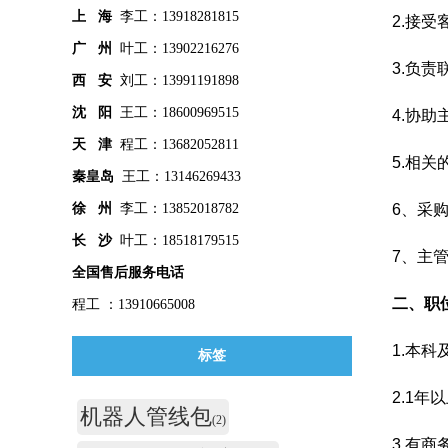
上 海
李工：13918281815
2.接
广 州
叶工：13902216276
3.负
西 安
刘工：13991191898
沈 阳
王工：18600969515
4.协
天 津
程工：13682052811
5.相
秦皇
岛
王工：13146269433
徐 州
李工：13852018782
6、采
长 沙
叶工：18518179515
7、主
全国售后服务电话
二、职
程工 ：13910665008
1.本
标签
2.1
机器人管线包
(2)
3.有